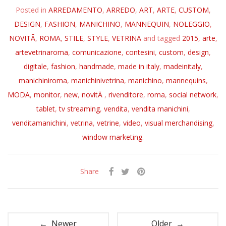
Posted in
ARREDAMENTO
,
ARREDO
,
ART
,
ARTE
,
CUSTOM
,
DESIGN
,
FASHION
,
MANICHINO
,
MANNEQUIN
,
NOLEGGIO
,
NOVITÃ
,
ROMA
,
STILE
,
STYLE
,
VETRINA
and tagged
2015
,
arte
,
artevetrinaroma
,
comunicazione
,
contesini
,
custom
,
design
,
digitale
,
fashion
,
handmade
,
made in italy
,
madeinitaly
,
manichiniroma
,
manichinivetrina
,
manichino
,
mannequins
,
MODA
,
monitor
,
new
,
novitÃ
,
rivenditore
,
roma
,
social network
,
tablet
,
tv streaming
,
vendita
,
vendita manichini
,
venditamanichini
,
vetrina
,
vetrine
,
video
,
visual merchandising
,
window marketing
.
Share
← Newer
Older →