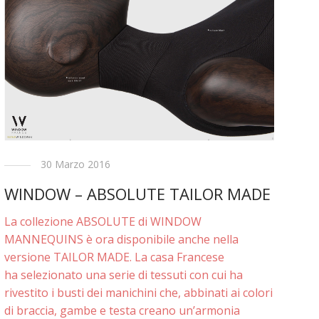
30 Marzo 2016
WINDOW – ABSOLUTE TAILOR MADE
La collezione ABSOLUTE di WINDOW
MANNEQUINS è ora disponibile anche nella
versione TAILOR MADE. La casa Francese
ha selezionato una serie di tessuti con cui ha
rivestito i busti dei manichini che, abbinati ai colori
di braccia, gambe e testa creano un’armonia