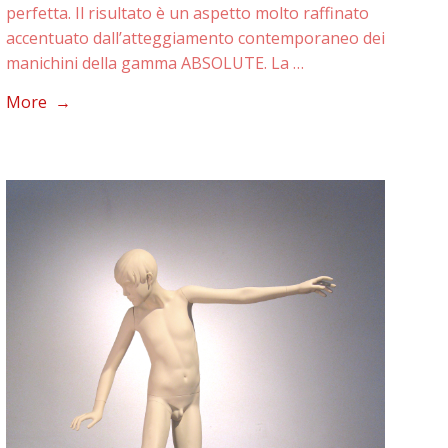
perfetta. Il risultato è un aspetto molto raffinato
accentuato dall’atteggiamento contemporaneo dei
manichini della gamma ABSOLUTE. La …
More →