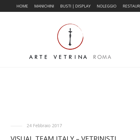
HOME
MANICHINI
BUSTI | DISPLAY
NOLEGGIO
RESTAU
24 Febbraio 2017
VISUAL TEAM ITALY – VETRINISTI