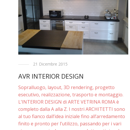
21 Dicembre 2015
AVR INTERIOR DESIGN
Sopralluogo, layout, 3D rendering, progetto
esecutivo, realizzazione, trasporto e montaggio.
L’INTERIOR DESIGN di ARTE VETRINA ROMA è
completo dalla A alla Z. I nostri ARCHITETTI sono
al tuo fianco dall’idea iniziale fino all’arredamento
finito e pronto per l’utilizzo, passando per i vari