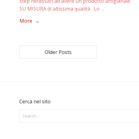
step necessari ad avere un prodotto artigianale
SU MISURA di altissima qualità . Lo …
More →
Older Posts
Cerca nel sito