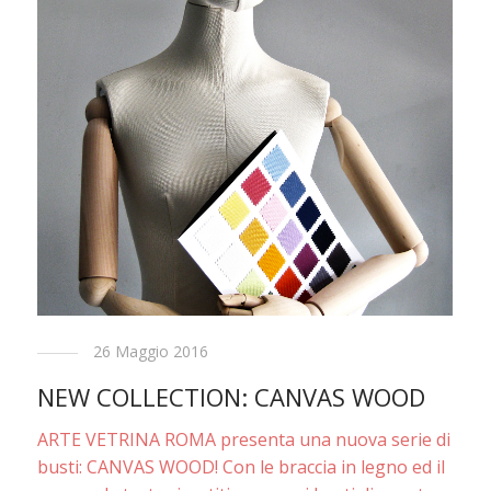
26 Maggio 2016
NEW COLLECTION: CANVAS WOOD
ARTE VETRINA ROMA presenta una nuova serie di
busti: CANVAS WOOD! Con le braccia in legno ed il