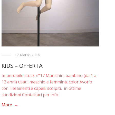
17 Marzo 2016
KIDS – OFFERTA
Imperdibile stock n°17 Manichini bambino (da 1 a
12 anni) usati, maschio e femmina, color Avorio
con lineamenti e capelli scolpiti, in ottime
condizioni Contattaci per info
More →