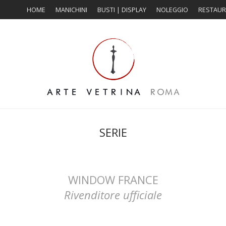
HOME
MANICHINI
BUSTI | DISPLAY
NOLEGGIO
RESTAU
SERIE
WINDOW FRANCE
Rivenditore ufficiale