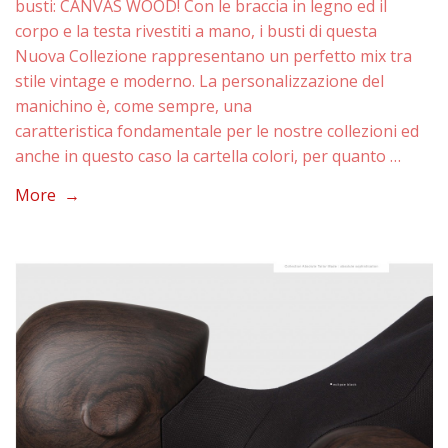
busti: CANVAS WOOD! Con le braccia in legno ed il
corpo e la testa rivestiti a mano, i busti di questa
Nuova Collezione rappresentano un perfetto mix tra
stile vintage e moderno. La personalizzazione del
manichino è, come sempre, una
caratteristica fondamentale per le nostre collezioni ed
anche in questo caso la cartella colori, per quanto …
More →