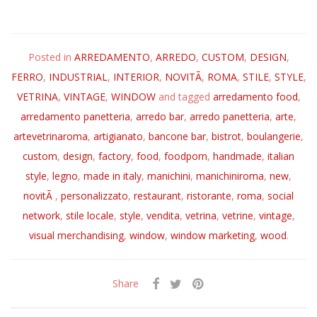
Posted in
ARREDAMENTO
,
ARREDO
,
CUSTOM
,
DESIGN
,
FERRO
,
INDUSTRIAL
,
INTERIOR
,
NOVITÃ
,
ROMA
,
STILE
,
STYLE
,
VETRINA
,
VINTAGE
,
WINDOW
and tagged
arredamento food
,
arredamento panetteria
,
arredo bar
,
arredo panetteria
,
arte
,
artevetrinaroma
,
artigianato
,
bancone bar
,
bistrot
,
boulangerie
,
custom
,
design
,
factory
,
food
,
foodporn
,
handmade
,
italian
style
,
legno
,
made in italy
,
manichini
,
manichiniroma
,
new
,
novitÃ
,
personalizzato
,
restaurant
,
ristorante
,
roma
,
social
network
,
stile locale
,
style
,
vendita
,
vetrina
,
vetrine
,
vintage
,
visual merchandising
,
window
,
window marketing
,
wood
.
Share