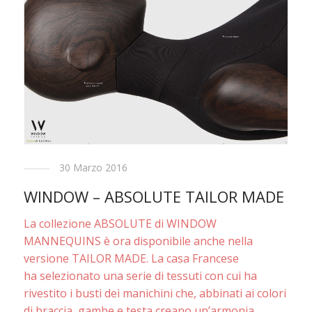
30 Marzo 2016
WINDOW – ABSOLUTE TAILOR MADE
La collezione ABSOLUTE di WINDOW
MANNEQUINS è ora disponibile anche nella
versione TAILOR MADE. La casa Francese
ha selezionato una serie di tessuti con cui ha
rivestito i busti dei manichini che, abbinati ai colori
di braccia, gambe e testa creano un’armonia