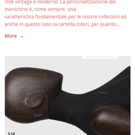
stile vintage e moderno. La personalizzazione del
manichino è, come sempre, una
caratteristica fondamentale per le nostre collezioni ed
anche in questo caso la cartella colori, per quanto …
More →