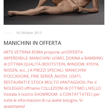
16 Ottobre 2015
MANICHINI IN OFFERTA
ARTE VETRINA ROMA propone un’OFFERTA
IMPERDIBILE: MANICHINI UOMO, DONNA e BAMBINO
di OTTIMA QUALITÁ (ROOTSTEIN, WINDOW, KYOYA,
NISSEN, ecc…) A PREZZI SPECIALI. MANICHINI
D’OCCASIONE, FINE SERIEÂ ,NUOVI, USATI,
RESTAURATI E STOCK MOLTO VANTAGGIOSI. Per il
NOLEGGIO offriamo COLLEZIONI di OTTIMO LIVELLO.
Visitate il nostro SHOWROOM o CONTATTATECI per
tutte le informazioni di cui avete bisogno. Vi
aspettiamo!