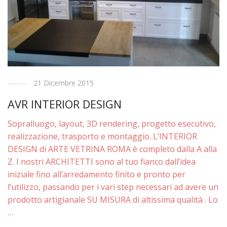
21 Dicembre 2015
AVR INTERIOR DESIGN
Sopralluogo, layout, 3D rendering, progetto esecutivo,
realizzazione, trasporto e montaggio. L’INTERIOR
DESIGN di ARTE VETRINA ROMA è completo dalla A alla
Z. I nostri ARCHITETTI sono al tuo fianco dall’idea
iniziale fino all’arredamento finito e pronto per
l’utilizzo, passando per i vari step necessari ad avere un
prodotto artigianale SU MISURA di altissima qualità . Lo
…