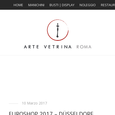
HOME
MANICHINI
BUSTI | DISPLAY
NOLEGGIO
RESTAU
10 Marzo 2017
EUROSHOP 2017 – DÜSSELDORF