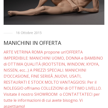
16 Ottobre 2015
MANICHINI IN OFFERTA
ARTE VETRINA ROMA propone un’OFFERTA
IMPERDIBILE: MANICHINI UOMO, DONNA e BAMBINO
di OTTIMA QUALITÁ (ROOTSTEIN, WINDOW, KYOYA,
NISSEN, ecc…) A PREZZI SPECIALI. MANICHINI
D’OCCASIONE, FINE SERIEÂ ,NUOVI, USATI,
RESTAURATI E STOCK MOLTO VANTAGGIOSI. Per il
NOLEGGIO offriamo COLLEZIONI di OTTIMO LIVELLO.
Visitate il nostro SHOWROOM o CONTATTATECI per
tutte le informazioni di cui avete bisogno. Vi
aspettiamo!