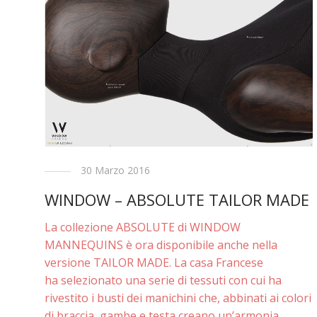
30 Marzo 2016
WINDOW – ABSOLUTE TAILOR MADE
La collezione ABSOLUTE di WINDOW
MANNEQUINS è ora disponibile anche nella
versione TAILOR MADE. La casa Francese
ha selezionato una serie di tessuti con cui ha
rivestito i busti dei manichini che, abbinati ai colori
di braccia, gambe e testa creano un’armonia