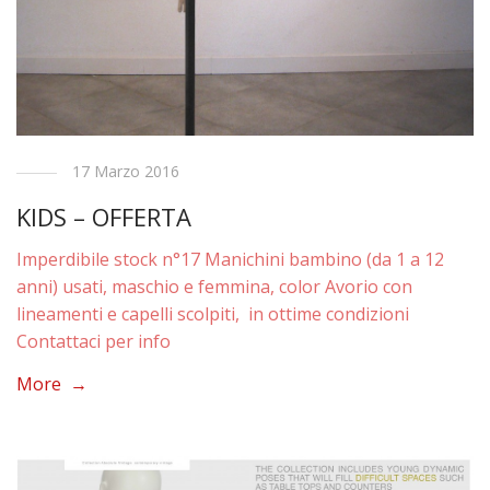
17 Marzo 2016
KIDS – OFFERTA
Imperdibile stock n°17 Manichini bambino (da 1 a 12
anni) usati, maschio e femmina, color Avorio con
lineamenti e capelli scolpiti, in ottime condizioni
Contattaci per info
More →